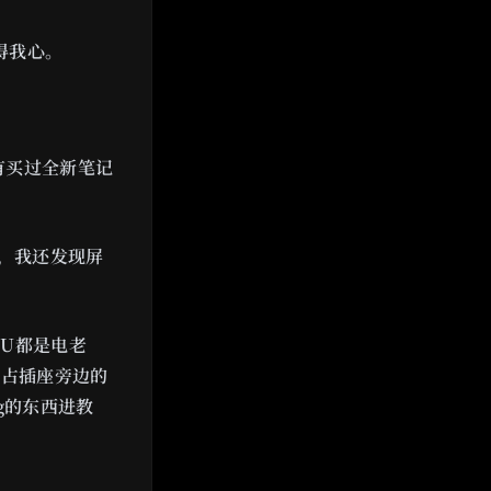
深得我心。
有买过全新笔记
，我还发现屏
PU都是电老
抢占插座旁边的
g的东西进教