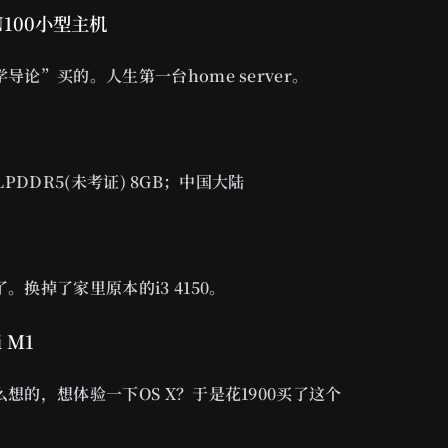
t N100小型主机
导论”买的。人生第一台home server。
0；LPDDR5(未考证) 8GB；中国大陆
。换掉了家里原本的i3 4150。
i M1
想的，想体验一下OS X？于是花1900买了这个