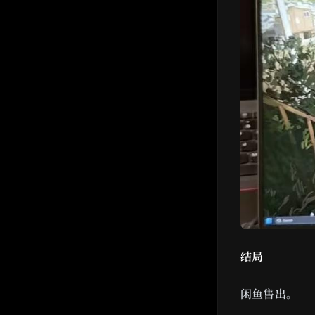
结局
闲鱼售出。