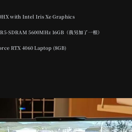
50HX with Intel Iris Xe Graphics
DDR5-SDRAM 5600MHz 16GB（我另加了一根）
rce RTX 4060 Laptop (8GB)