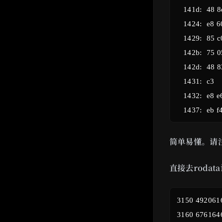
    141d:	48 8d 35 2c 1d 00 00 	lea    0x1d2c(%rip),%rsi        # 3150 <_IO_stdin_used+0x150>

    1424:	e8 60 04 00 00       	call   1889 <strings_not_equal>

    1429:	85 c0                	test   %eax,%eax

    142b:	75 05                	jne    1432 <phase_1+0x19>

    142d:	48 83 c4 08          	add    $0x8,%rsp

    1431:	c3                   	ret

    1432:	e8 e6 05 00 00       	call   1a1d <explode_bomb>

简单易懂。请
直接去roda
 3150 4920616
 3160 676164