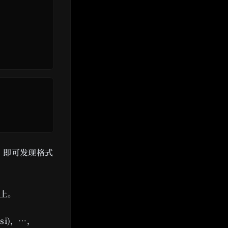
ta，即可发现格式
栈上。
si)，…，