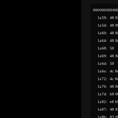
000000000000
    1a59:	48 83 ec 08          	sub    $0x8,%rsp

    1a5d:	48 89 f2             	mov    %rsi,%rdx

    1a60:	48 8d 4e 04          	lea    0x4(%rsi),%rcx

    1a64:	48 8d 46 14          	lea    0x14(%rsi),%rax

    1a68:	50                   	push   %rax

    1a69:	48 8d 46 10          	lea    0x10(%rsi),%rax

    1a6d:	50                   	push   %rax

    1a6e:	4c 8d 4e 0c          	lea    0xc(%rsi),%r9

    1a72:	4c 8d 46 08          	lea    0x8(%rsi),%r8

    1a76:	48 8d 35 f2 18 00 00 	lea    0x18f2(%rip),%rsi        # 336f <array.0+0x19f>

    1a7d:	b8 00 00 00 00       	mov    $0x0,%eax

    1a82:	e8 b9 f6 ff ff       	call   1140 <__isoc99_sscanf@plt>

    1a87:	48 83 c4 10          	add    $0x10,%rsp

    1a8b:	83 f8 05             	cmp    $0x5,%eax
