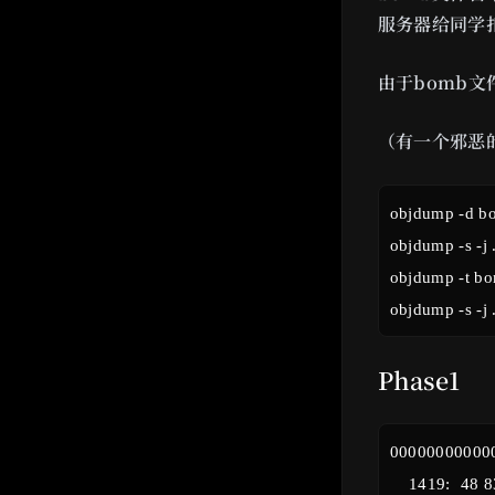
服务器给同学
由于bomb文
（有一个邪恶
objdump -
objdump -s -
objdump -t 
Phase1
000000000000
    1419:	48 83 ec 08          	sub    $0x8,%rsp
