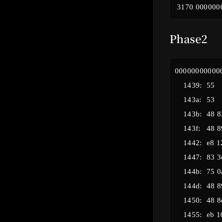
Phase2
000000000000
    1439:	55                   	push   %rbp

    143a:	53                   	push   %rbx

    143b:	48 83 ec 28          	sub    $0x28,%rsp

    143f:	48 89 e6             	mov    %rsp,%rsi

    1442:	e8 12 06 00 00       	call   1a59 <read_six_numbers>

    1447:	83 3c 24 01          	cmpl   $0x1,(%rsp)

    144b:	75 0a                	jne    1457 <phase_2+0x1e>

    144d:	48 89 e3             	mov    %rsp,%rbx

    1450:	48 8d 6c 24 14       	lea    0x14(%rsp),%rbp

    1455:	eb 10                	jmp    1467 <phase_2+0x2e>
