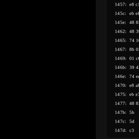
    1457:	e8 c1 05 00 00       	call   1a1d <explode_bomb>

    145c:	eb ef                	jmp    144d <phase_2+0x14>

    145e:	48 83 c3 04          	add    $0x4,%rbx

    1462:	48 39 eb             	cmp    %rbp,%rbx

    1465:	74 10                	je     1477 <phase_2+0x3e>

    1467:	8b 03                	mov    (%rbx),%eax

    1469:	01 c0                	add    %eax,%eax

    146b:	39 43 04             	cmp    %eax,0x4(%rbx)

    146e:	74 ee                	je     145e <phase_2+0x25>

    1470:	e8 a8 05 00 00       	call   1a1d <explode_bomb>

    1475:	eb e7                	jmp    145e <phase_2+0x25>

    1477:	48 83 c4 28          	add    $0x28,%rsp

    147b:	5b                   	pop    %rbx

    147c:	5d                   	pop    %rbp
