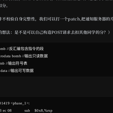
扣分。
件不校验自身完整性，我们可以打一个patch,把通知服务器的
的想法：是不是可以自己构造POST请求去扣其他同学的分？）
d bomb //反汇编包含指令的段

j .rodata bomb //输出只读数据

bomb //输出符号表

1419 <phase_1>:
