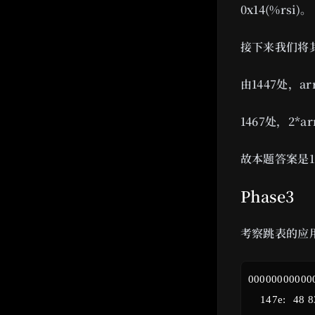
0x14(%rsi)。
接下来我们将其视
由1447处，ar
1467处，2*arr
故本题答案是1 2 
Phase3
考察跳表的应
000000000000
    147e:	48 83 ec 18          	sub    $0x18,%rsp //分配24字节的空间
