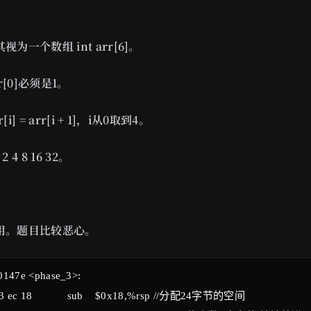
为一个数组 int arr[6]。
r[0]必须是1。
[i] = arr[i + 1]，i从0取到4。
4 8 16 32。
用。题目比较恶心。
147e <phase_3>:
