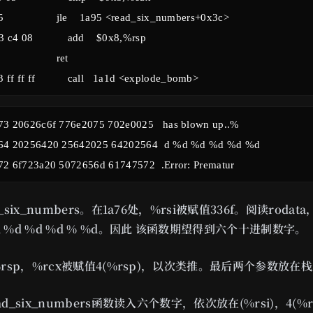
3 20626c6f 776e2075 702e0025   has blown up..%

64 20256420 25642025 64202564  d %d %d %d %d %d

_six_numbers。在1a76处，%rsi被赋值336f。阅读roda
 %d %d %d % %d。因此 该函数期望得到六个十进制数字。
%rsp，%rcx被赋值4(%rsp)，以次类推。最后两个参数放在
d_six_numbers函数读入六个数字，依次放在(%rsi)，4(%r